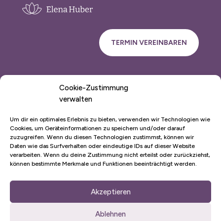
TERMIN VEREINBAREN
Cookie-Zustimmung
elena@myenergy-mylife.de
verwalten
Schillerstraße 15,
83308 Trostberg
Um dir ein optimales Erlebnis zu bieten, verwenden wir Technologien wie
Cookies, um Geräteinformationen zu speichern und/oder darauf
zuzugreifen. Wenn du diesen Technologien zustimmst, können wir
Klangschalen-Massage
Daten wie das Surfverhalten oder eindeutige IDs auf dieser Website
verarbeiten. Wenn du deine Zustimmung nicht erteilst oder zurückziehst,
Unterstützung bei AD(H)S & Autismus
können bestimmte Merkmale und Funktionen beeinträchtigt werden.
Selbstheilungskräfte aktivieren
Akzeptieren
Kontakt
Ablehnen