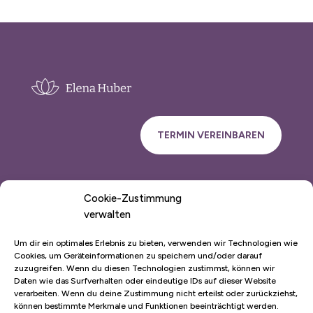
TERMIN VEREINBAREN
Cookie-Zustimmung
elena@myenergy-mylife.de
verwalten
Schillerstraße 15,
83308 Trostberg
Um dir ein optimales Erlebnis zu bieten, verwenden wir Technologien wie
Cookies, um Geräteinformationen zu speichern und/oder darauf
zuzugreifen. Wenn du diesen Technologien zustimmst, können wir
Klangschalen-Massage
Daten wie das Surfverhalten oder eindeutige IDs auf dieser Website
verarbeiten. Wenn du deine Zustimmung nicht erteilst oder zurückziehst,
Unterstützung bei AD(H)S & Autismus
können bestimmte Merkmale und Funktionen beeinträchtigt werden.